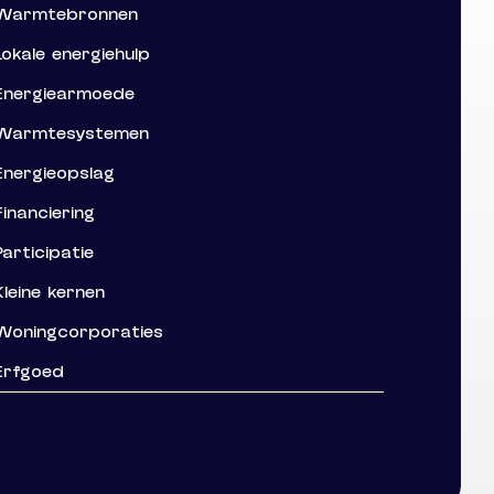
Warmtebronnen
Lokale energiehulp
Energiearmoede
Warmtesystemen
Energieopslag
Financiering
Participatie
Kleine kernen
Woningcorporaties
Erfgoed